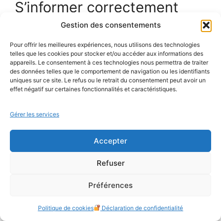
S’informer correctement
Gestion des consentements
Avant de passer à la pratique, prenez le temps
de vous documenter. Regardez des vidéos
Pour offrir les meilleures expériences, nous utilisons des technologies
telles que les cookies pour stocker et/ou accéder aux informations des
éducatives (attention, pas des contenus
appareils. Le consentement à ces technologies nous permettra de traiter
pornographiques qui montrent rarement les
des données telles que le comportement de navigation ou les identifiants
bonnes pratiques), lisez des guides sérieux,
uniques sur ce site. Le refus ou le retrait du consentement peut avoir un
effet négatif sur certaines fonctionnalités et caractéristiques.
participez éventuellement à des ateliers ou des
munches (rencontres informelles de la
Gérer les services
communauté BDSM) où vous pourrez poser des
questions.
Accepter
Certaines associations BDSM proposent des
Refuser
ateliers pratiques où l’on peut apprendre les
bases de l’impact play dans un cadre
Préférences
bienveillant et éducatif. C’est une excellente
manière de démystifier la pratique.
Politique de cookies
Déclaration de confidentialité